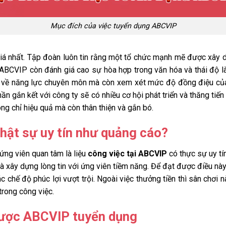
Mục đích của việc tuyển dụng ABCVIP
giá nhất. Tập đoàn luôn tin rằng một tổ chức mạnh mẽ được xây
n, ABCVIP còn đánh giá cao sự hòa hợp trong văn hóa và thái độ l
ểu về năng lực chuyên môn mà còn xem xét mức độ đồng điệu của
ần gắn kết với công ty sẽ có nhiều cơ hội phát triển và thăng tiế
g chỉ hiệu quả mà còn thân thiện và gắn bó.
hật sự uy tín như quảng cáo?
ứng viên quan tâm là liệu
công việc tại ABCVIP
có thực sự uy tí
 và xây dựng lòng tin với ứng viên tiềm năng. Để đạt được điều n
c chế độ phúc lợi vượt trội. Ngoài việc thưởng tiền thì sân chơi 
trong công việc.
được ABCVIP tuyển dụng